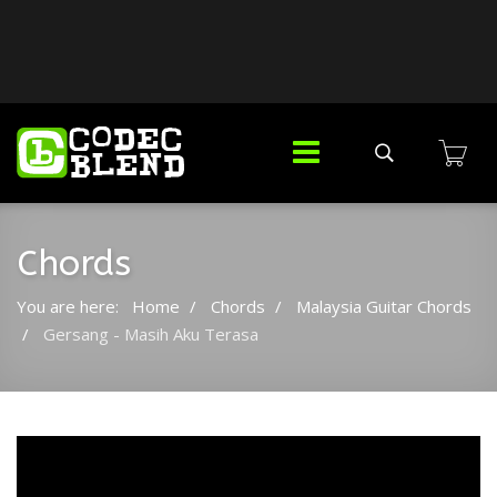
Chords
You are here:
Home
Chords
Malaysia Guitar Chords
Gersang - Masih Aku Terasa