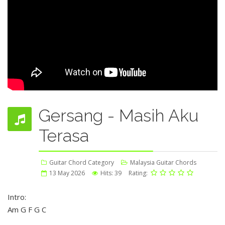
Gersang - Masih Aku
Terasa
Guitar Chord Category
Malaysia Guitar Chords
13 May 2026
Hits: 39
Rating:
Intro:
Am G F G C