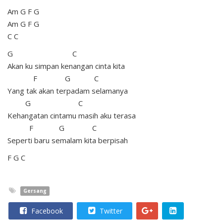
Am G F G
Am G F G
C C
G C
Akan ku simpan kenangan cinta kita
F G C
Yang tak akan terpadam selamanya
G C
Kehangatan cintamu masih aku terasa
F G C
Seperti baru semalam kita berpisah
F G C
Gersang
Facebook
Twitter